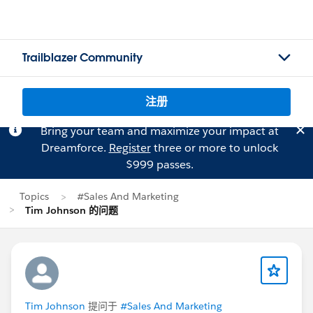
Trailblazer Community
注册
Bring your team and maximize your impact at
Dreamforce.
Register
three or more to unlock
$999 passes.
Topics
#Sales And Marketing
Tim Johnson 的问题
Tim Johnson
提问于
#Sales And Marketing