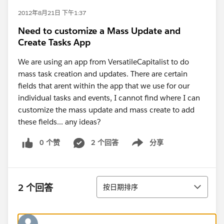
2012年8月21日 下午1:37
Need to customize a Mass Update and
Create Tasks App
We are using an app from VersatileCapitalist to do
mass task creation and updates. There are certain
fields that arent within the app that we use for our
individual tasks and events, I cannot find where I can
customize the mass update and mass create to add
these fields... any ideas?
0 个赞
2 个回答
分享
Show menu
排序
2 个回答
按日期排序