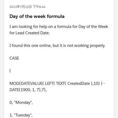
2013年7月15日 下午8:44
Day of the week formula
I am looking for help on a formula for Day of the Week
for Lead Created Date.
I found this one online, but it is not working properly.
CASE
(
MOD(DATEVALUE( LEFT( TEXT( CreatedDate ),10) ) -
DATE(1900, 1, 7),7),
0, "Monday",
1, "Tuesday",