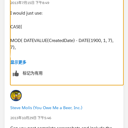
2013年7月15日 下午8:49
I would just use:
CASE(
MOD( DATEVALUE(CreatedDate) - DATE(1900, 1, 7),
7),
0, "1. Sunday",
显示更多
标记为有用
1, "2. Monday",
2, "3. Tuesday",
3, "4. Wednesday",
Steve Molis (You Owe Me a Beer, Inc.)
4, "5. Thursday",
2013年10月29日 下午5:46