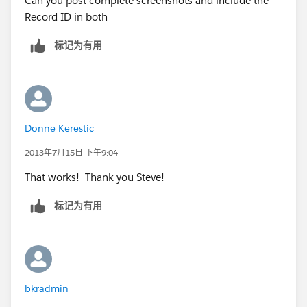
Can you post complete screenshots and include the
5, "6. Friday",
Record ID in both
6, "7. Saturday", "Error")
标记为有用
Donne Kerestic
2013年7月15日 下午9:04
That works! Thank you Steve!
标记为有用
bkradmin