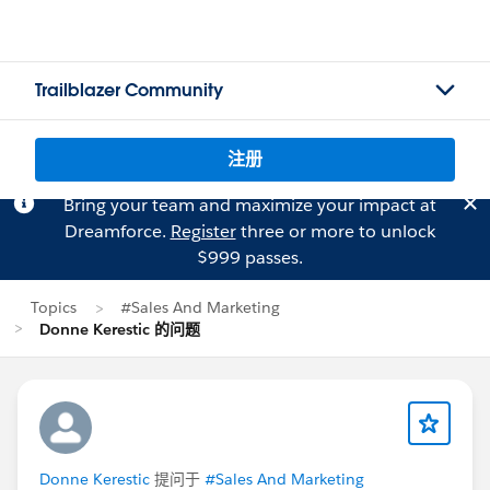
Trailblazer Community
注册
Bring your team and maximize your impact at
Dreamforce.
Register
three or more to unlock
$999 passes.
Topics
#Sales And Marketing
Donne Kerestic 的问题
Donne Kerestic
提问于
#Sales And Marketing