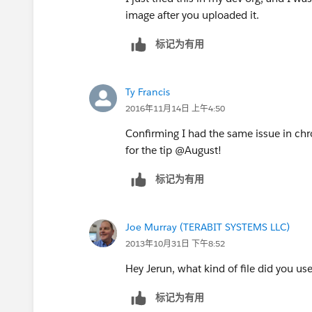
image after you uploaded it.
标记为有用
Ty Francis
2016年11月14日 上午4:50
Confirming I had the same issue in chr
for the tip @August!
标记为有用
Joe Murray (TERABIT SYSTEMS LLC)
2013年10月31日 下午8:52
Hey Jerun, what kind of file did you use
标记为有用