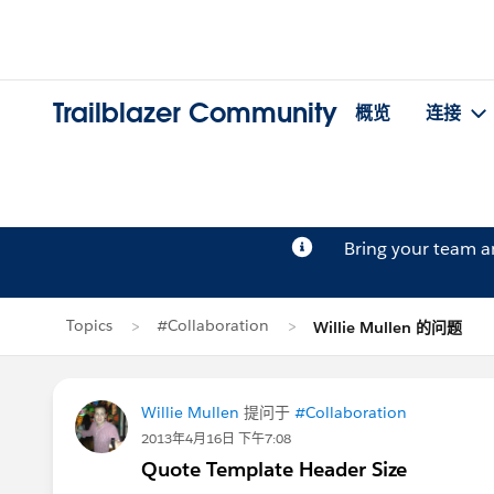
Trailblazer Community
概览
连接
Bring your team 
Topics
#Collaboration
Willie Mullen 的问题
Willie Mullen
提问于
#Collaboration
2013年4月16日 下午7:08
Quote Template Header Size