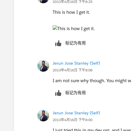
2013年4月16日 下午8:25
This is how I get it.
标记为有用
Jerun Jose Stanley (Self)
2013年4月16日 下午8:08
I am not sure why though. You might wa
标记为有用
Jerun Jose Stanley (Self)
2013年4月16日 下午8:00
I just tried this in my dev org, and I w