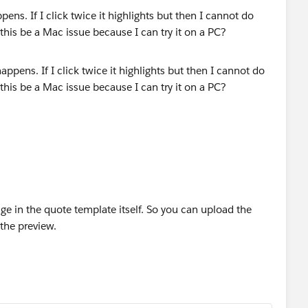
ens. If I click twice it highlights but then I cannot do
his be a Mac issue because I can try it on a PC?
age in the quote template itself. So you can upload the
s the preview.