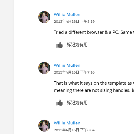
Willie Mullen
2013年4月16日 下午8:19
Tried a different browser & a PC. Same 
标记为有用
Willie Mullen
2013年4月16日 下午7:16
That is what it says on the template as 
meaning there are not sizing handles. I
标记为有用
Willie Mullen
2013年4月16日 下午8:04