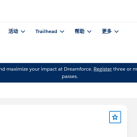
活动
Trailhead
帮助
更多
and maximize your impact at Dreamforce.
Register
three or m
passes.