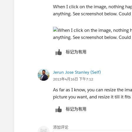
When I click on the image, nothing happ
anything. See screenshot below. Could t
标记为有用
Jerun Jose Stanley (Self)
2013年4月16日 下午7:12
As far as I know, you can resize the im
picture you want, and resize it till it fit
标记为有用
添加评论