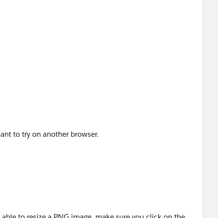
nt to try on another browser.
as able to resize a PNG image. make sure you click on the