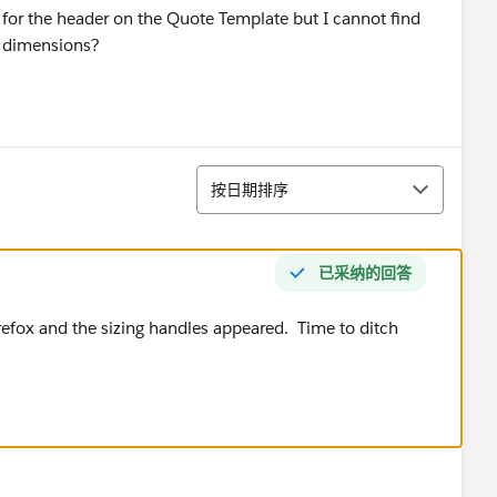
 for the header on the Quote Template but I cannot find
e dimensions?
排序
按日期排序
已采纳的回答
efox and the sizing handles appeared. Time to ditch