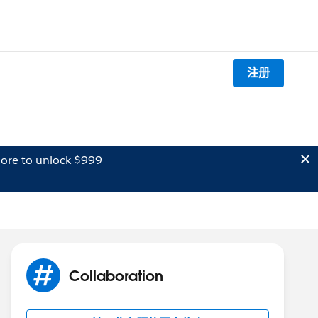
注册
ore to unlock $999
Collaboration