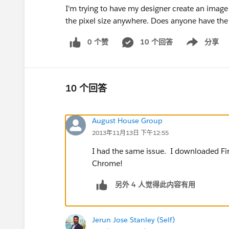
I'm trying to have my designer create an image
the pixel size anywhere. Does anyone have th
0 个赞
10 个回答
分享
Show menu
10 个回答
August House Group
2013年11月13日 下午12:55
I had the same issue. I downloaded Fir
Chrome!
另外 4 人觉得此内容有用
Jerun Jose Stanley (Self)