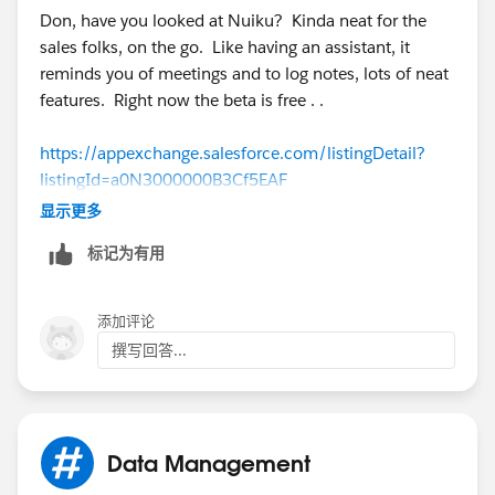
Don, have you looked at Nuiku? Kinda neat for the
sales folks, on the go. Like having an assistant, it
reminds you of meetings and to log notes, lots of neat
features. Right now the beta is free . .
https://appexchange.salesforce.com/listingDetail?
listingId=a0N3000000B3Cf5EAF
显示更多
Pat
标记为有用
添加评论
撰写回答...
Data Management