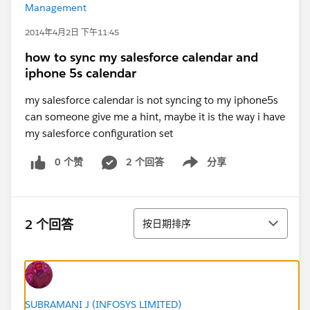
Management
2014年4月2日 下午11:45
how to sync my salesforce calendar and
iphone 5s calendar
my salesforce calendar is not syncing to my iphone5s
can someone give me a hint, maybe it is the way i have
my salesforce configuration set
0 个赞
2 个回答
分享
Show menu
排序
2 个回答
按日期排序
SUBRAMANI J (INFOSYS LIMITED)