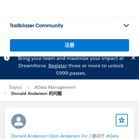
Trailblazer Community
注册
Bring your team and maximize your impact at
Dreamforce.
Register
three or more to unlock
$999 passes.
Topics
#Data Management
Donald Anderson 的问题
Donald Anderson (Don Anderson Inc.)
提问于
#Data