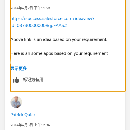
2014年4月2日 下午11:50
https://success.salesforce.com/ideaview?
id=08730000000BqpEAAS#
Above link is an idea based on your requirement.
Here is an some apps based on your requirement
https://appexchange.salesforce.com/category/email-
显示更多
calendar
标记为有用
Patrick Quick
2014年4月3日 上午12:34