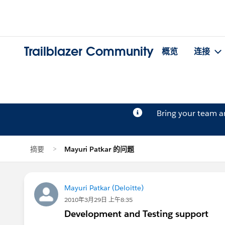
Trailblazer Community
概览
连接
Bring your team 
摘要
Mayuri Patkar 的问题
Mayuri Patkar (Deloitte)
2010年3月29日 上午8:35
Development and Testing support