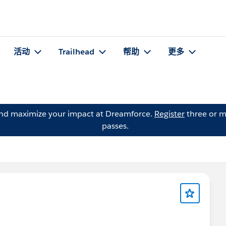
活动
Trailhead
帮助
更多
and maximize your impact at Dreamforce.
Register
three or m
passes.