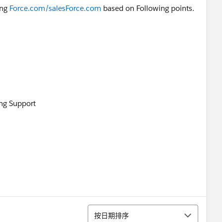
ing
Force.com/salesForce.com
based on Following points.
ng Support
排序
按日期排序