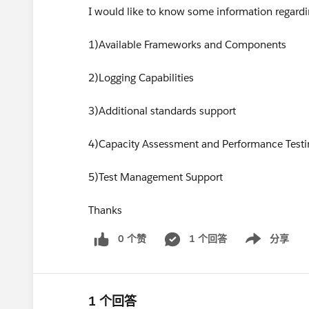
I would like to know some information regard
1)Available Frameworks and Components
2)Logging Capabilities
3)Additional standards support
4)Capacity Assessment and Performance Testi
5)Test Management Support
Thanks
0 个赞
1 个回答
分享
Show menu
1 个回答