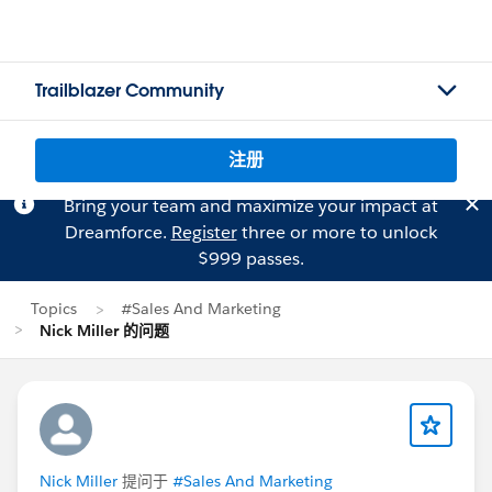
Trailblazer Community
注册
Bring your team and maximize your impact at
Dreamforce.
Register
three or more to unlock
$999 passes.
Topics
#Sales And Marketing
Nick Miller 的问题
Nick Miller
提问于
#Sales And Marketing