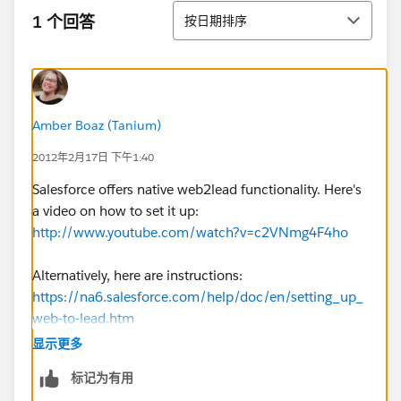
排序
1 个回答
按日期排序
Amber Boaz (Tanium)
2012年2月17日 下午1:40
Salesforce offers native web2lead functionality. Here's
a video on how to set it up:
http://www.youtube.com/watch?v=c2VNmg4F4ho
Alternatively, here are instructions:
https://na6.salesforce.com/help/doc/en/setting_up_
web-to-lead.htm
显示更多
标记为有用