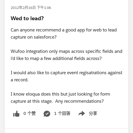
2012年2月16日 下午1:06
Wed to lead?
Can anyone recommend a good app for web to lead
capture on salesforce?
Wufoo integration only maps across specific fields and
i'd like to map a few additional fields across?
I would also like to capture event regisatrations against
a record.
I know eloqua does this but just looking for form
capture at this stage. Any recommendations?
0 个赞
1 个回答
分享
Show menu