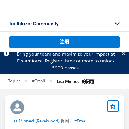
Trailblazer Community
注册
Bring your team and maximize your impact at
Dreamforce.
Register
three or more to unlock
$999 passes.
Topics
#Email
Lisa Minneci 的问题
Lisa Minneci (Revelwood)
提问于
#Email