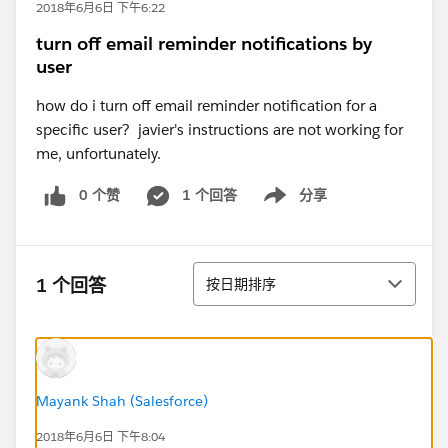
2018年6月6日 下午6:22
turn off email reminder notifications by
user
how do i turn off email reminder notification for a
specific user? javier's instructions are not working for
me, unfortunately.
0 个赞
1 个回答
分享
Show menu
排序
1 个回答
按日期排序
Mayank Shah (Salesforce)
2018年6月6日 下午8:04