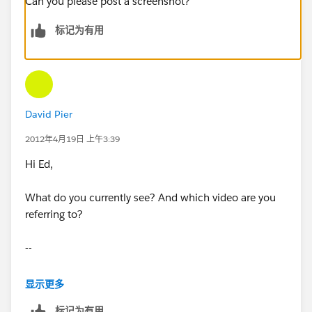
Can you please post a screenshot?
标记为有用
David Pier
2012年4月19日 上午3:39
Hi Ed,
What do you currently see? And which video are you
referring to?
--
David
显示更多
标记为有用