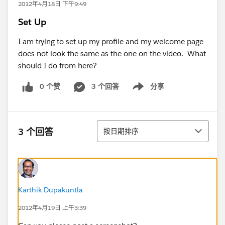
2012年4月18日 下午9:49
Set Up
I am trying to set up my profile and my welcome page
does not look the same as the one on the video. What
should I do from here?
0 个赞
3 个回答
分享
Show menu
排序
3 个回答
按日期排序
Karthik Dupakuntla
2012年4月19日 上午3:39