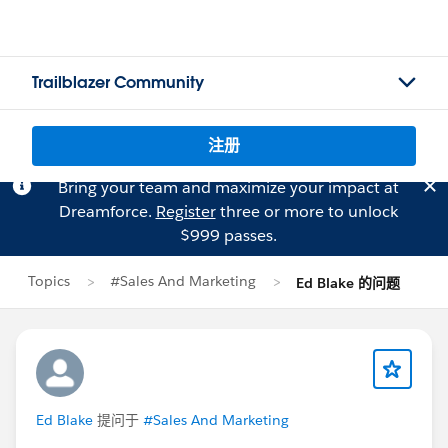
Trailblazer Community
注册
Bring your team and maximize your impact at
Dreamforce.
Register
three or more to unlock
$999 passes.
Topics
#Sales And Marketing
Ed Blake 的问题
Ed Blake
提问于
#Sales And Marketing