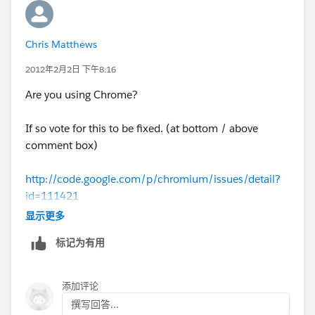
Chris Matthews
2012年2月2日 下午8:16
Are you using Chrome?
If so vote for this to be fixed. (at bottom / above
comment box)
http://code.google.com/p/chromium/issues/detail?
id=111421
显示更多
http://www.google.co.nz/support/forum/p/Chrome/t
标记为有用
hread?tid=5f352913375c9417&hl=en
添加评论
撰写回答...