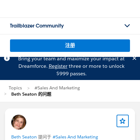
Trailblazer Community
注册
Bring your team and maximize your impact at
Dreamforce.
Register
three or more to unlock
$999 passes.
Topics
#Sales And Marketing
Beth Seaton 的问题
Beth Seaton
提问于
#Sales And Marketing