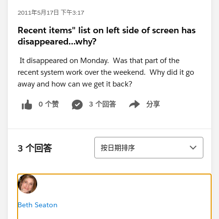
2011年5月17日 下午3:17
Recent items" list on left side of screen has
disappeared...why?
It disappeared on Monday. Was that part of the
recent system work over the weekend. Why did it go
away and how can we get it back?
0 个赞
3 个回答
分享
Show menu
排序
3 个回答
按日期排序
Beth Seaton