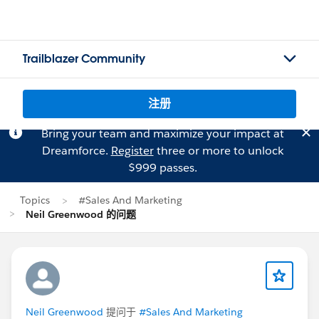
Trailblazer Community
注册
Bring your team and maximize your impact at
Dreamforce.
Register
three or more to unlock
$999 passes.
Topics
#Sales And Marketing
Neil Greenwood 的问题
Neil Greenwood
提问于
#Sales And Marketing