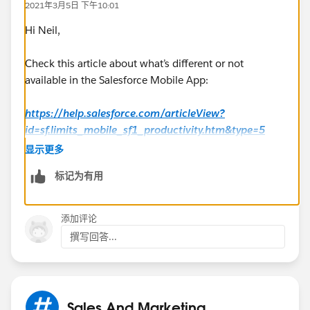
2021年3月5日 下午10:01
Hi Neil,
Check this article about what’s different or not
available in the Salesforce Mobile App:
https://help.salesforce.com/articleView?
id=sf.limits_mobile_sf1_productivity.htm&type=5
显示更多
Hope this helps.
标记为有用
Regards,
添加评论
Jayson
撰写回答...
Sales And Marketing