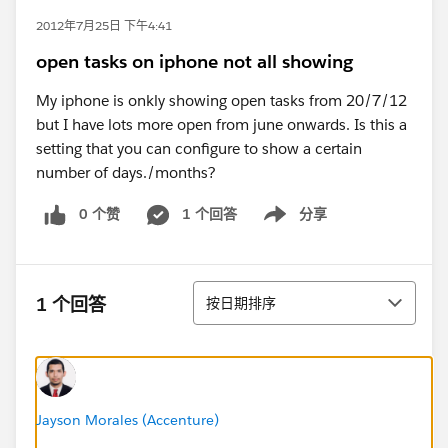
2012年7月25日 下午4:41
open tasks on iphone not all showing
My iphone is onkly showing open tasks from 20/7/12
but I have lots more open from june onwards. Is this a
setting that you can configure to show a certain
number of days./months?
0 个赞
1 个回答
分享
Show menu
排序
1 个回答
按日期排序
Jayson Morales (Accenture)