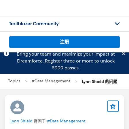
Trailblazer Community
注册
Bring your team and maximize your impact at
Dreamforce.
Register
three or more to unlock
$999 passes.
Topics
#Data Management
Lynn Shield 的问题
Lynn Shield
提问于
#Data Management