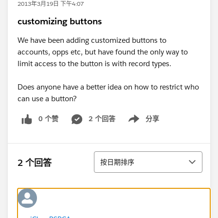
2013年3月19日 下午4:07
customizing buttons
We have been adding customized buttons to
accounts, opps etc, but have found the only way to
limit access to the button is with record types.
Does anyone have a better idea on how to restrict who
can use a button?
0 个赞
2 个回答
分享
Show menu
排序
2 个回答
按日期排序