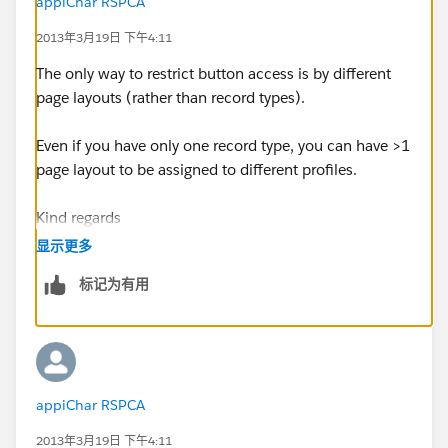
appiChar RSPCA
2013年3月19日 下午4:11
The only way to restrict button access is by different
page layouts (rather than record types).
Even if you have only one record type, you can have >1
page layout to be assigned to different profiles.
Kind regards
显示更多
Julie Baxter
标记为有用
appiChar RSPCA
2013年3月19日 下午4:11