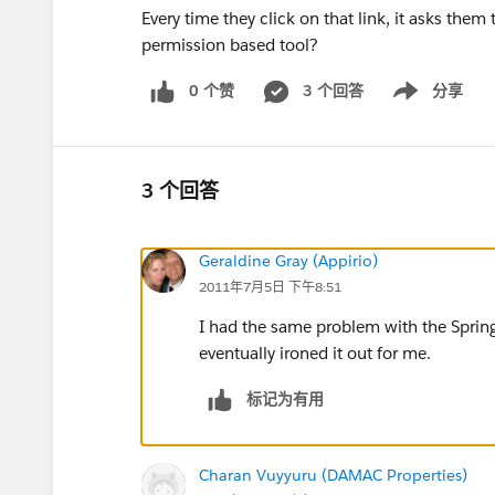
Every time they click on that link, it asks them 
permission based tool?
0 个赞
3 个回答
分享
Show menu
3 个回答
Geraldine Gray (Appirio)
2011年7月5日 下午8:51
I had the same problem with the Spring
eventually ironed it out for me.
标记为有用
Charan Vuyyuru (DAMAC Properties)