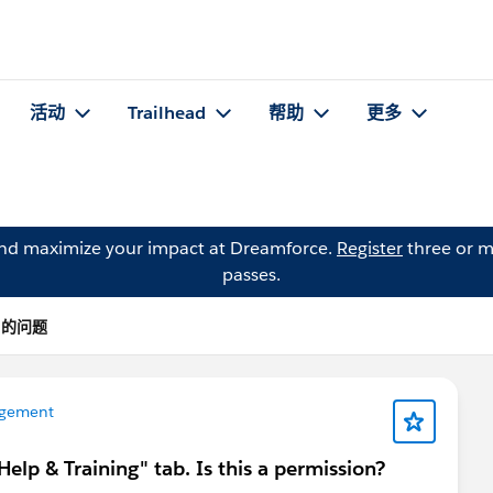
活动
Trailhead
帮助
更多
and maximize your impact at Dreamforce.
Register
three or m
passes.
er 的问题
gement
elp & Training" tab. Is this a permission?