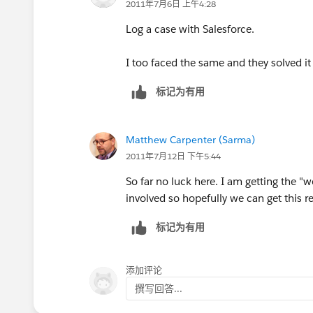
2011年7月6日 上午4:28
Log a case with Salesforce.
I too faced the same and they solved it
标记为有用
Matthew Carpenter (Sarma)
2011年7月12日 下午5:44
So far no luck here. I am getting the "w
involved so hopefully we can get this r
标记为有用
添加评论
撰写回答...