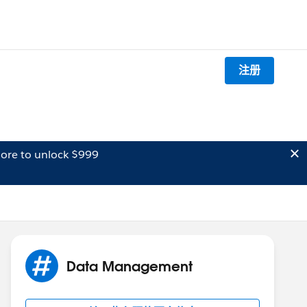
注册
ore to unlock $999
Data Management