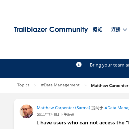
Trailblazer Community
概览
连接
Bring your team 
Topics
#Data Management
Matthew Carpent
Matthew Carpenter (Sarma)
提问于
#Data Mana
2011年7月5日 下午8:49
I have users who can not access the "H