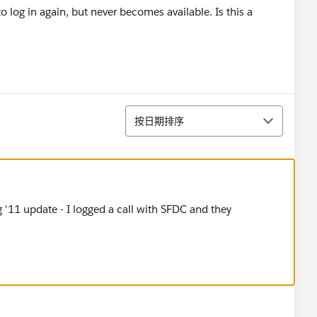
to log in again, but never becomes available. Is this a
排序
按日期排序
 '11 update - I logged a call with SFDC and they