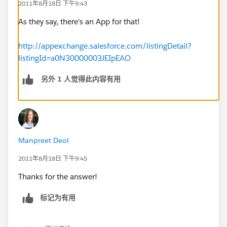
2011年8月18日 下午9:43
As they say, there's an App for that!
http://appexchange.salesforce.com/listingDetail?
listingId=a0N30000003JEIpEAO
另外 1 人觉得此内容有用
Manpreet Deol
2011年8月18日 下午9:45
Thanks for the answer!
标记为有用