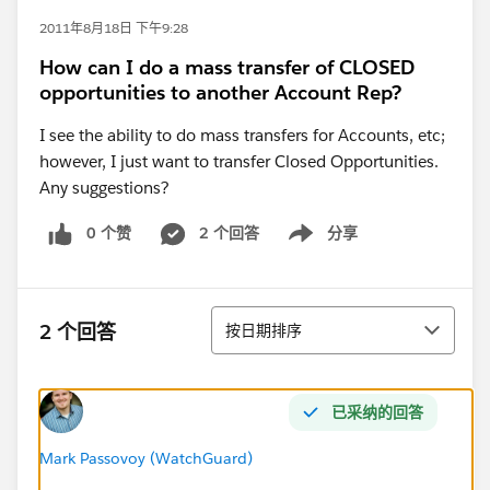
2011年8月18日 下午9:28
How can I do a mass transfer of CLOSED
opportunities to another Account Rep?
I see the ability to do mass transfers for Accounts, etc;
however, I just want to transfer Closed Opportunities.
Any suggestions?
0 个赞
2 个回答
分享
Show menu
排序
2 个回答
按日期排序
已采纳的回答
Mark Passovoy (WatchGuard)