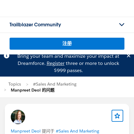
Trailblazer Community
注册
Bring your team and maximize your impact at
Dreamforce.
Register
three or more to unlock
$999 passes.
Topics
#Sales And Marketing
Manpreet Deol 的问题
Manpreet Deol
提问于
#Sales And Marketing