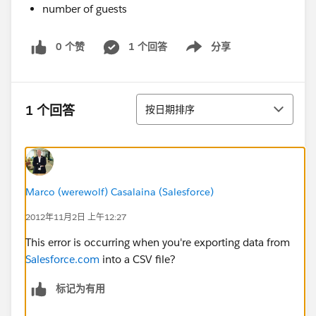
number of guests
0 个赞
1 个回答
分享
Show menu
排序
1 个回答
按日期排序
Marco (werewolf) Casalaina (Salesforce)
2012年11月2日 上午12:27
This error is occurring when you're exporting data from
Salesforce.com
into a CSV file?
标记为有用