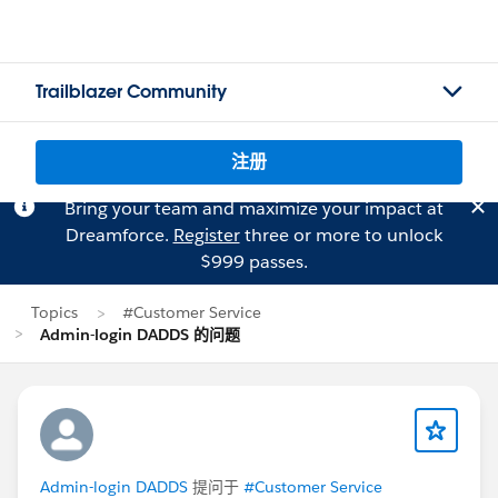
Trailblazer Community
注册
Bring your team and maximize your impact at
Dreamforce.
Register
three or more to unlock
$999 passes.
Topics
#Customer Service
Admin-login DADDS 的问题
Admin-login DADDS
提问于
#Customer Service