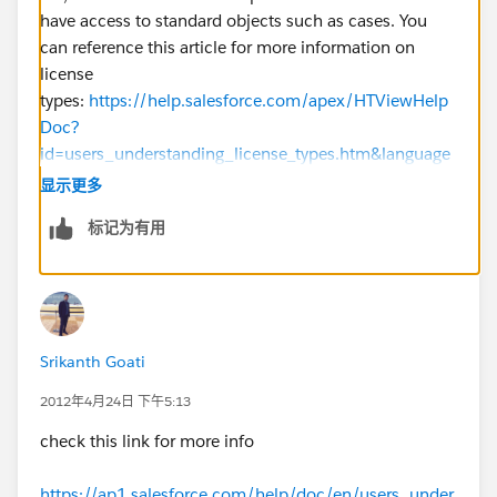
have access to standard objects such as cases. You
can reference this article for more information on
license
types:
https://help.salesforce.com/apex/HTViewHelp
Doc?
id=users_understanding_license_types.htm&language
=en_US
显示更多
标记为有用
--KC
Srikanth Goati
2012年4月24日 下午5:13
check this link for more info
https://ap1.salesforce.com/help/doc/en/users_under