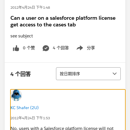
2012年4月24日 下午1:48
Can a user on a salesforce platform license
get access to the cases tab
see subject
0 个赞
4 个回答
分享
Show menu
排序
4 个回答
按日期排序
KC Shafer (2U)
2012年4月24日 下午1:53
No, users with a Salesforce platform license will not