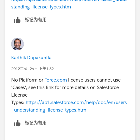
standing_license_types.htm
标记为有用
Karthik Dupakuntla
2012年4月24日 下午1:52
No Platform or
Force.com
license users cannot use
'Cases', see this link for more details on Salesforce
License
Types:
https://ap1.salesforce.com/help/doc/en/users
_understanding_license_types.htm
标记为有用