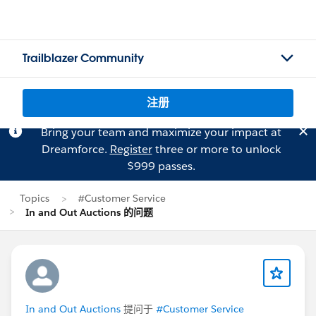
Trailblazer Community
注册
Bring your team and maximize your impact at
Dreamforce.
Register
three or more to unlock
$999 passes.
Topics
#Customer Service
In and Out Auctions 的问题
In and Out Auctions
提问于
#Customer Service