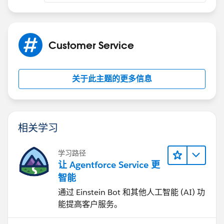
Cases -> Object Permissions -> check CRED and Save
4. Go back to the user and Select Assign Permission
Set Assignment -> add newly created permission set
Customer Service
关于此主题的更多信息
相关学习
学习路径
让 Agentforce Service 更
智能
通过 Einstein Bot 和其他人工智能 (AI) 功
能提高客户服务。