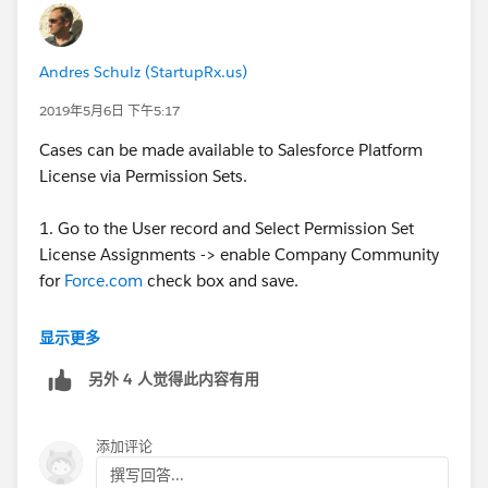
Andres Schulz (StartupRx.us)
2019年5月6日 下午5:17
Cases can be made available to Salesforce Platform
License via Permission Sets.
1. Go to the User record and Select Permission Set
License Assignments -> enable Company Community
for
Force.com
check box and save.
2. Create new Permission Set with the Company
显示更多
Community for
Force.com
license
另外 4 人觉得此内容有用
3. Edit your newly created permission set to show
Cases. Under Object Settings -> Cases-> Tab Setting ->
添加评论
check "Available" & "Visible". Under Object Settings ->
撰写回答...