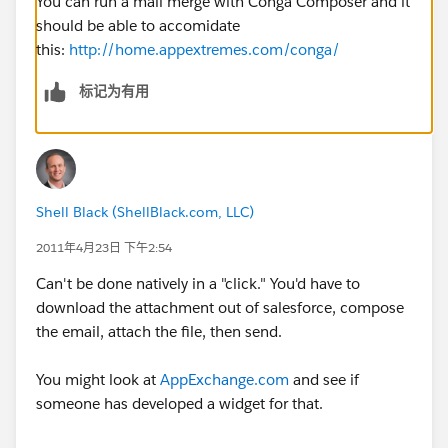
You can run a mail merge with Conga Composer and it
should be able to accomidate
this:
http://home.appextremes.com/conga/
标记为有用
Shell Black (ShellBlack.com, LLC)
2011年4月23日 下午2:54
Can't be done natively in a "click." You'd have to
download the attachment out of salesforce, compose
the email, attach the file, then send.
You might look at
AppExchange.com
and see if
someone has developed a widget for that.