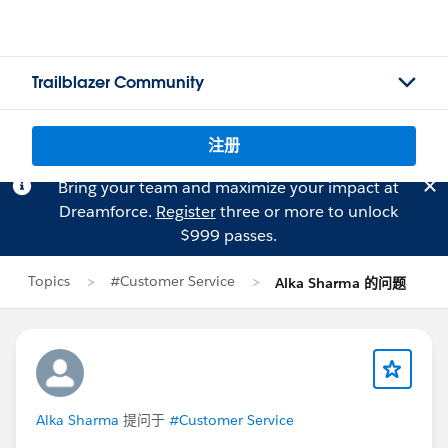
Trailblazer Community
注册
Bring your team and maximize your impact at
Dreamforce.
Register
three or more to unlock
$999 passes.
Topics
#Customer Service
Alka Sharma 的问题
Alka Sharma
提问于
#Customer Service