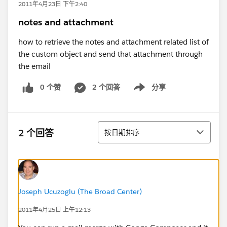
2011年4月23日 下午2:40
notes and attachment
how to retrieve the notes and attachment related list of
the custom object and send that attachment through
the email
0 个赞
2 个回答
分享
Show menu
排序
2 个回答
按日期排序
Joseph Ucuzoglu (The Broad Center)
2011年4月25日 上午12:13