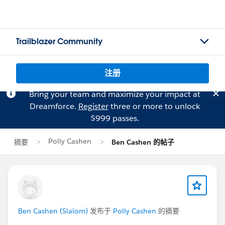
Trailblazer Community
注册
Bring your team and maximize your impact at
Dreamforce.
Register
three or more to unlock
$999 passes.
Polly Cashen
摘要
Ben Cashen 的帖子
Ben Cashen (Slalom)
发布于
Polly Cashen
的摘要