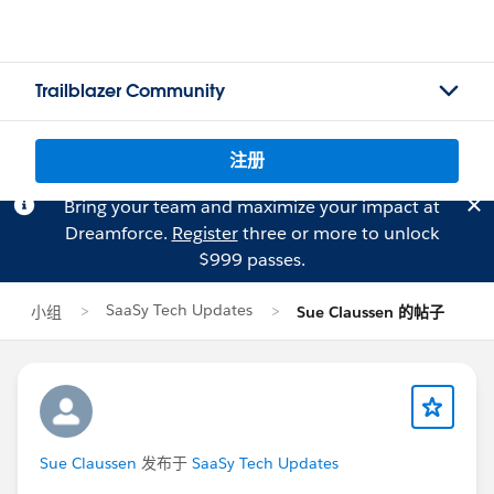
Trailblazer Community
注册
Bring your team and maximize your impact at
Dreamforce.
Register
three or more to unlock
$999 passes.
SaaSy Tech Updates
小组
Sue Claussen 的帖子
Sue Claussen
发布于
SaaSy Tech Updates