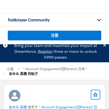
Trailblazer Community
注册
Bring your team and maximize your impact at
Dreamforce.
Register
three or more to unlock
$999 passes.
小组
* Account Engagement(旧Pardot) 日本 *
あゆみ 高橋 的帖子
あゆみ 高橋
发布于
* Account Engagement(旧Pardot) 日