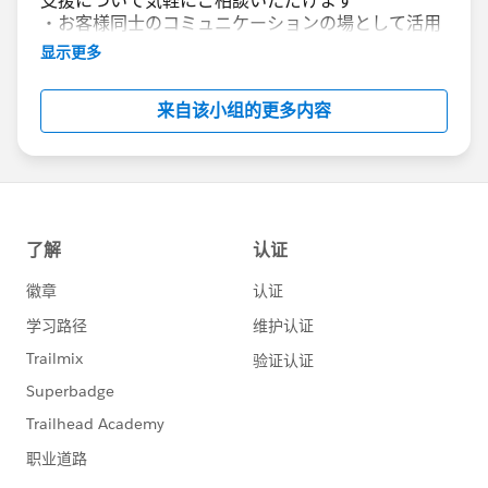
支援について気軽にご相談いただけます
・お客様同士のコミュニケーションの場として活用
いただけます
显示更多
Account Engagement(旧Pardot)に関する総合コミ
来自该小组的更多内容
ュニティとしてお役立てください！
https://www.salesforce.com/jp/products/pardot
/overview
***********************
このグループは株式会社セールスフォース・ジャパ
ンの社員によって管理、運営されています。
「Trailblazer Community オンライン行動規範」に
https://trailhead.salesforce.com/ja/trailblazerco
mmunity/code-of-conduct
このグループ内での発言はForward Looking
http://investor.salesforce.com/about-
us/investor/forward-looking-