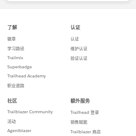
https://www.salesforce.com/jp/products/pardot
/overview
***********************
このグループは株式会社セールスフォース・ジャパ
ンの社員によって管理、運営されています。
「Trailblazer Community オンライン行動規範」に
https://trailhead.salesforce.com/ja/trailblazerco
mmunity/code-of-conduct
このグループ内での発言はForward Looking
http://investor.salesforce.com/about-
us/investor/forward-looking-
statements/default.aspx
また本プログラムの利用規約も併せてご覧くださ
https://www.salesforce.com/jp/company/progra
m-agreement