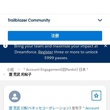
Trailblazer Community
注册
Bring your team and maximize your impact at
Dreamforce.
Register
three or more to unlock
$999 passes.
小组
* Account Engagement(旧Pardot) 日本 *
遼 荒武 的帖子
遼 荒武 ((株)ベネッセコーポレーション)
发布于
* Account