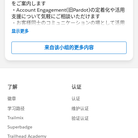
をご案内します
・Account Engagement(旧Pardot)の定着化や活用
支援について気軽にご相談いただけます
・お客様同士のコミュニケーションの場として活用
いただけます
显示更多
Account Engagement(旧Pardot)に関する総合コミ
来自该小组的更多内容
ュニティとしてお役立てください！
https://www.salesforce.com/jp/products/pardot
/overview
***********************
このグループは株式会社セールスフォース・ジャパ
ンの社員によって管理、運営されています。
「Trailblazer Community オンライン行動規範」に
https://trailhead.salesforce.com/ja/trailblazerco
mmunity/code-of-conduct
このグループ内での発言はForward Looking