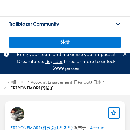
Trailblazer Community
注册
Bring your team and maximize your impact at
Dreamforce.
Register
three or more to unlock
$999 passes.
小组
* Account Engagement(旧Pardot) 日本 *
ERI YONEMORI 的帖子
ERI YONEMORI (株式会社ミスミ)
发布于
* Account