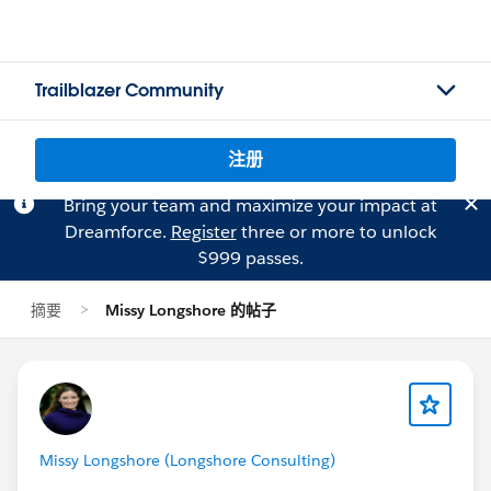
Trailblazer Community
注册
Bring your team and maximize your impact at
Dreamforce.
Register
three or more to unlock
$999 passes.
摘要
Missy Longshore 的帖子
Missy Longshore (Longshore Consulting)