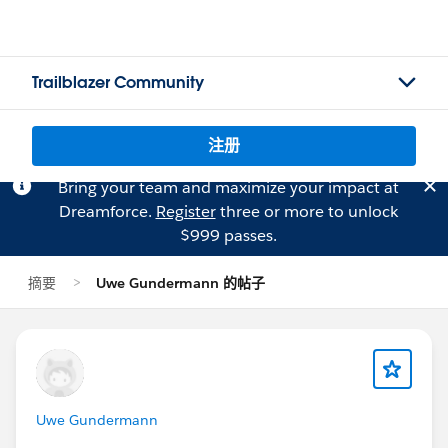
Trailblazer Community
注册
Bring your team and maximize your impact at
Dreamforce.
Register
three or more to unlock
$999 passes.
摘要
Uwe Gundermann 的帖子
Uwe Gundermann