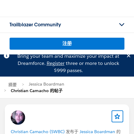
Trailblazer Community
注册
Bring your team and maximize your impact at
Dreamforce.
Register
three or more to unlock
$999 passes.
Jessica Boardman
摘要
Christian Camacho 的帖子
Christian Camacho (SWBC)
发布于
Jessica Boardman
的