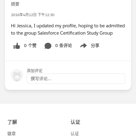
摘要
2016年4月12日 下午12:30
Hi Jessica, I updated my profile, hoping to be admitted
to the group Salesforce Certification Study Group
0 个赞
0 条评论
分享
Show menu
添加评论
撰写评论...