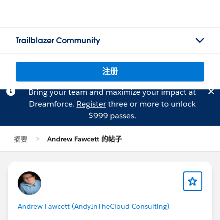
Trailblazer Community
注册
Bring your team and maximize your impact at
Dreamforce.
Register
three or more to unlock
$999 passes.
摘要
Andrew Fawcett 的帖子
Andrew Fawcett (AndyInTheCloud Consulting)