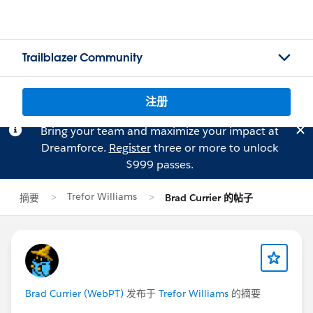
Trailblazer Community
注册
Bring your team and maximize your impact at
Dreamforce.
Register
three or more to unlock
$999 passes.
Trefor Williams
摘要
Brad Currier 的帖子
Brad Currier (WebPT)
发布于
Trefor Williams
的摘要