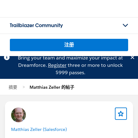
Trailblazer Community
注册
Bring your team and maximize your impact at
Dreamforce.
Register
three or more to unlock
$999 passes.
摘要
Matthias Zeller 的帖子
Matthias Zeller (Salesforce)