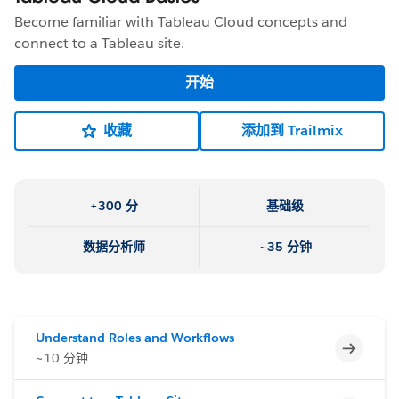
Become familiar with Tableau Cloud concepts and
connect to a Tableau site.
开始
收藏
添加到 Trailmix
+300 分
基础级
数据分析师
~35 分钟
Understand Roles and Workflows
不完整
~10 分钟