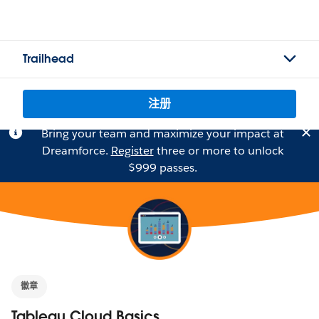
Trailhead
注册
Bring your team and maximize your impact at
Dreamforce.
Register
three or more to unlock
$999 passes.
徽章
Tableau Cloud Basics