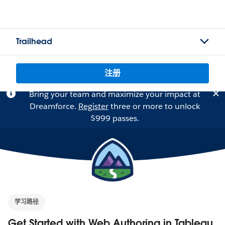
Trailhead
注册
Bring your team and maximize your impact at
Dreamforce.
Register
three or more to unlock
$999 passes.
学习路径
Get Started with Web Authoring in Tableau