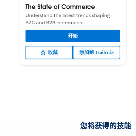
The State of Commerce
Understand the latest trends shaping
B2C and B2B ecommerce.
开始
收藏
添加到 Trailmix
您将获得的技能