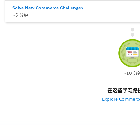
Solve New Commerce Challenges
~5 分钟
~10 分
在这些学习路
Explore Commerce