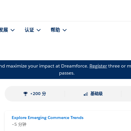
发展
认证
帮助
and maximize your impact at Dreamforce.
Register
three or m
passes.
+200 分
基础级
Explore Emerging Commerce Trends
~5 分钟