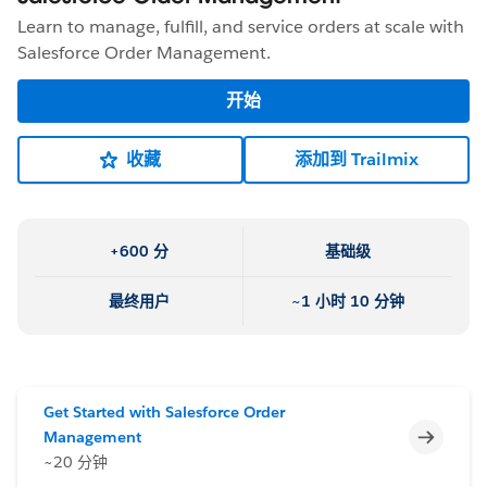
Learn to manage, fulfill, and service orders at scale with
Salesforce Order Management.
开始
收藏
添加到 Trailmix
+600 分
基础级
最终用户
~1 小时 10 分钟
Get Started with Salesforce Order
不完整
Management
~20 分钟