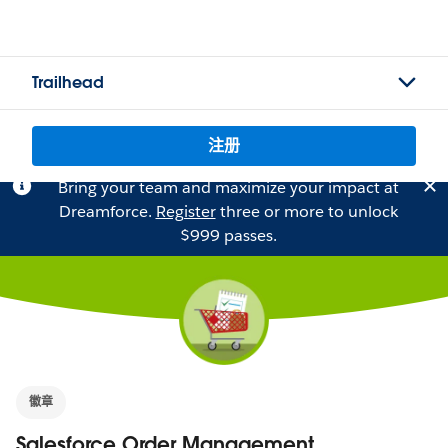
Trailhead
注册
Bring your team and maximize your impact at
Dreamforce.
Register
three or more to unlock
$999 passes.
徽章
Salesforce Order Management