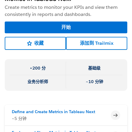
Create metrics to monitor your KPIs and view them
consistently in reports and dashboards.
开始
收藏
添加到 Trailmix
+200 分
基础级
业务分析师
~10 分钟
Define and Create Metrics in Tableau Next
不完整
~5 分钟