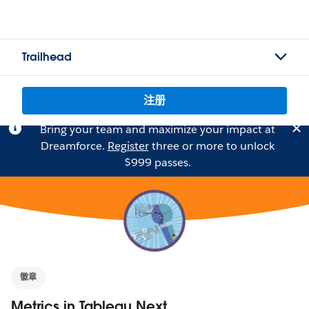
Trailhead
注册
Bring your team and maximize your impact at
Dreamforce.
Register
three or more to unlock
$999 passes.
徽章
Metrics in Tableau Next