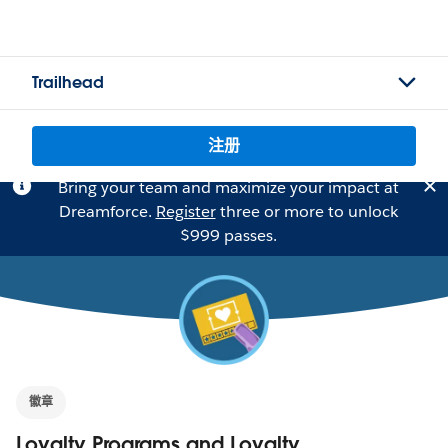
Trailhead
注册
Bring your team and maximize your impact at
Dreamforce.
Register
three or more to unlock
$999 passes.
徽章
Loyalty Programs and Loyalty