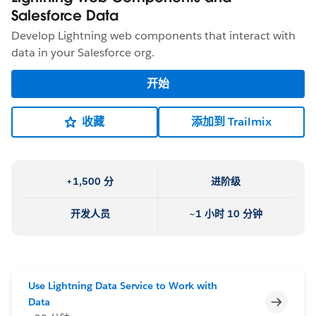
Salesforce Data
Develop Lightning web components that interact with
data in your Salesforce org.
开始
收藏
添加到 Trailmix
+1,500 分
进阶级
开发人员
~1 小时 10 分钟
Use Lightning Data Service to Work with
不完整
Data