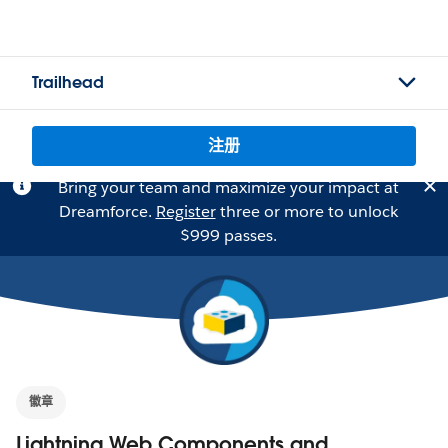
Trailhead
注册
Bring your team and maximize your impact at
Dreamforce.
Register
three or more to unlock
$999 passes.
徽章
Lightning Web Components and