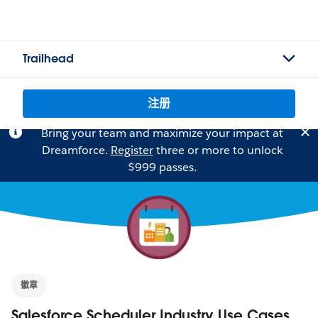
Trailhead
注册
Bring your team and maximize your impact at
Dreamforce.
Register
three or more to unlock
$999 passes.
徽章
Salesforce Scheduler Industry Use Cases