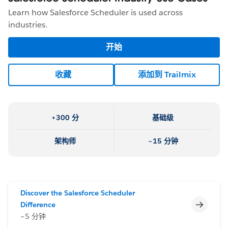
Learn how Salesforce Scheduler is used across
industries.
开始
收藏
添加到 Trailmix
+300 分
基础级
架构师
~15 分钟
Discover the Salesforce Scheduler
不完整
Difference
~5 分钟