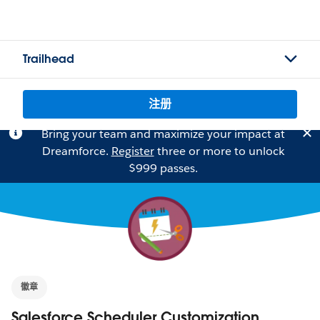
Trailhead
注册
Bring your team and maximize your impact at
Dreamforce.
Register
three or more to unlock
$999 passes.
徽章
Salesforce Scheduler Customization