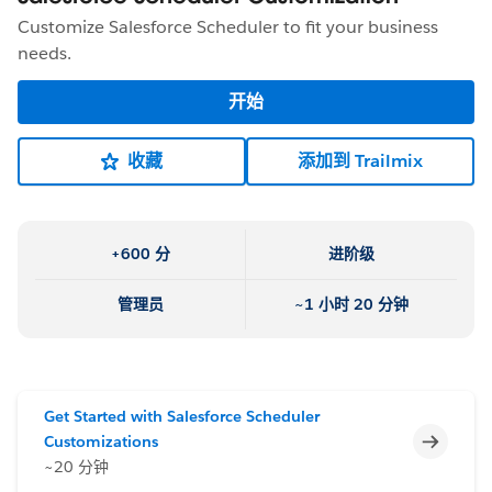
Customize Salesforce Scheduler to fit your business
needs.
开始
收藏
添加到 Trailmix
+600 分
进阶级
管理员
~1 小时 20 分钟
Get Started with Salesforce Scheduler
不完整
Customizations
~20 分钟