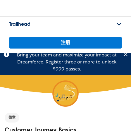
Trailhead
注册
Bring your team and maximize your impact at
Dreamforce.
Register
three or more to unlock
$999 passes.
徽章
Customer Journey Basics