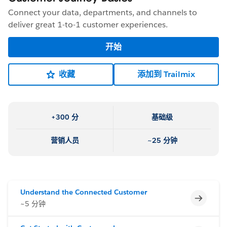
Connect your data, departments, and channels to
deliver great 1-to-1 customer experiences.
开始
收藏
添加到 Trailmix
+300 分
基础级
营销人员
~25 分钟
Understand the Connected Customer
不完整
~5 分钟