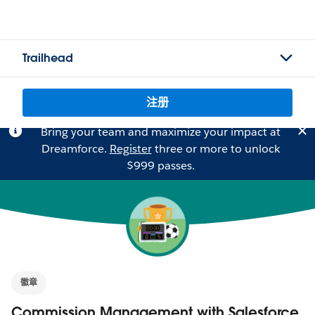
Trailhead
注册
Bring your team and maximize your impact at
Dreamforce.
Register
three or more to unlock
$999 passes.
徽章
Commission Management with Salesforce