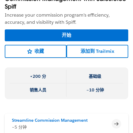
Spiff
Increase your commission program’s efficiency,
accuracy, and visibility with Spiff.
开始
收藏
添加到 Trailmix
+200 分
基础级
销售人员
~10 分钟
Streamline Commission Management
不完整
~5 分钟