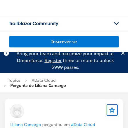
Trailblazer Community
Inscrever-se
Bring your team and maximize your impact at
Dreamforce.
Register
three or more to unlock
$999 passes.
Topics
#Data Cloud
Pergunta de Liliana Camargo
Liliana Camargo
perguntou em
#Data Cloud