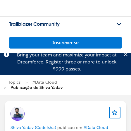
Trailblazer Community
Inscrever-se
Bring your team and maximize your impact at
Dreamforce.
Register
three or more to unlock
$999 passes.
Topics
#Data Cloud
Publicação de Shiva Yadav
Shiva Yadav (CodeIsha)
publicou em
#Data Cloud