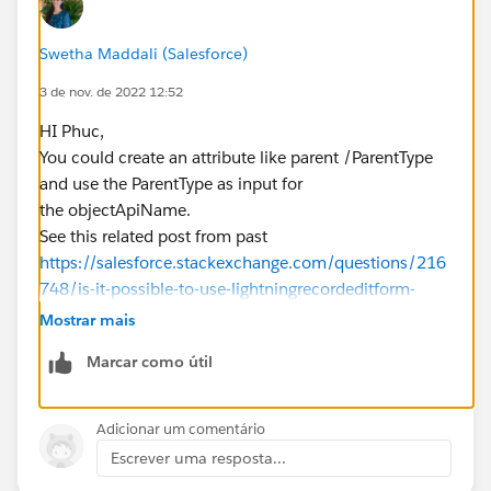
Thank you,
P
Swetha Maddali (Salesforce)
3 de nov. de 2022 12:52
HI Phuc,
You could create an attribute like parent /ParentType
and use the ParentType as input for
the objectApiName.
See this related post from past
https://salesforce.stackexchange.com/questions/216
748/is-it-possible-to-use-lightningrecordeditform-
dynamically-on-different-object-t
Mostrar mais
If this information helps, please mark the answer as
Marcar como útil
best. Thank you
Adicionar um comentário
Escrever uma resposta...