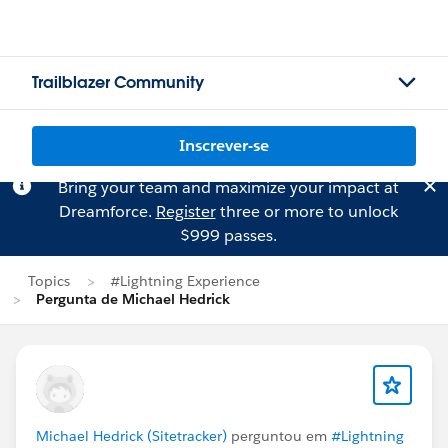
Trailblazer Community
Inscrever-se
Bring your team and maximize your impact at
Dreamforce.
Register
three or more to unlock
$999 passes.
Topics
#Lightning Experience
Pergunta de Michael Hedrick
Michael Hedrick (Sitetracker)
perguntou em
#Lightning