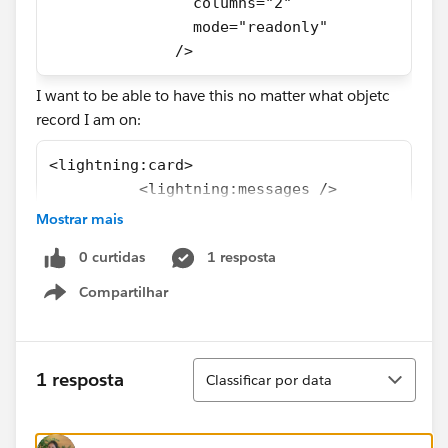
                columns="2"
                mode="readonly"
              />
I want to be able to have this no matter what objetc
record I am on:
<lightning:card>
          <lightning:messages />
          <table>
Mostrar mais
            <th>
0 curtidas
1 resposta
              <lightning:recordForm
                aura:id="RecordForm"
Compartilhar
Show menu
                recordId="{!v.recordId}"
                objectApiName="Object API na
                columns="2"
Classificar
1 resposta
Classificar por data
                mode="readonly"
              />