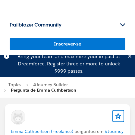
Trailblazer Community
Inscrever-se
Bring your team and maximize your impact at
Dreamforce.
Register
three or more to unlock
$999 passes.
Topics
#Journey Builder
Pergunta de Emma Cuthbertson
Emma Cuthbertson (Freelance)
perguntou em
#Journey