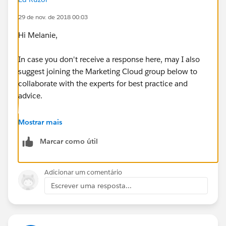
29 de nov. de 2018 00:03
Hi Melanie,
In case you don't receive a response here, may I also
suggest joining the Marketing Cloud group below to
collaborate with the experts for best practice and
advice.
https://success.salesforce.com/featuredGroupDetail?
Mostrar mais
id=a1z30000006IDYkAAO
Marcar como útil
Thanks!
Adicionar um comentário
Escrever uma resposta...