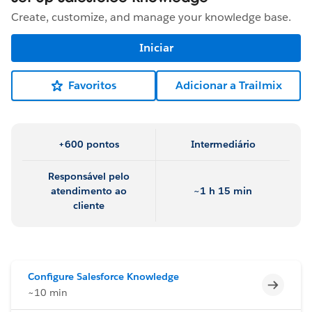
Create, customize, and manage your knowledge base.
Iniciar
Favoritos
Adicionar a Trailmix
+600 pontos
Intermediário
Responsável pelo
atendimento ao
~1 h 15 min
cliente
Configure Salesforce Knowledge
Incomp
~10 min