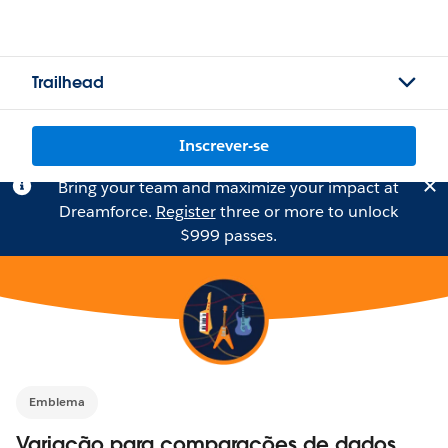
Trailhead
Inscrever-se
Bring your team and maximize your impact at
Dreamforce.
Register
three or more to unlock
$999 passes.
Emblema
Variação para comparações de dados