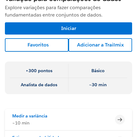
Explore variações para fazer comparações
fundamentadas entre conjuntos de dados.
Iniciar
Favoritos
Adicionar a Trailmix
+300 pontos
Básico
Analista de dados
~30 min
Medir a variância
Incomp
~10 min