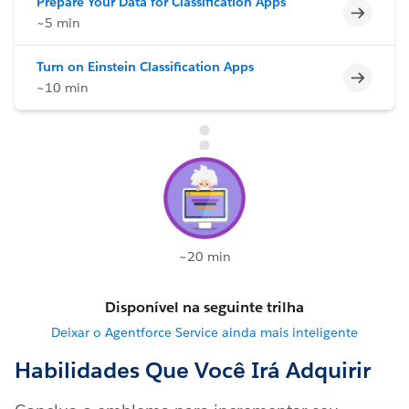
Prepare Your Data for Classification Apps
Incomp
~5 min
Turn on Einstein Classification Apps
Incomp
~10 min
~20 min
Disponível na seguinte trilha
Deixar o Agentforce Service ainda mais inteligente
Habilidades Que Você Irá Adquirir