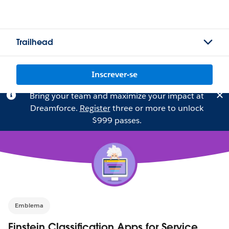
Trailhead
Inscrever-se
Bring your team and maximize your impact at
Dreamforce.
Register
three or more to unlock
$999 passes.
Emblema
Einstein Classification Apps for Service