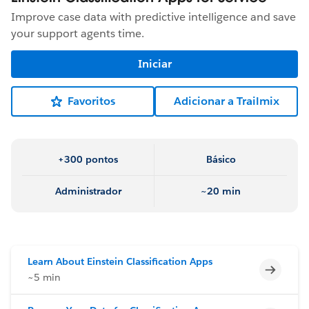
Improve case data with predictive intelligence and save
your support agents time.
Iniciar
Favoritos
Adicionar a Trailmix
+300 pontos
Básico
Administrador
~20 min
Learn About Einstein Classification Apps
Incomp
~5 min