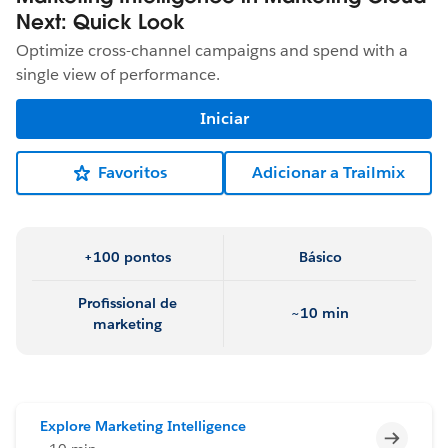
Next: Quick Look
Optimize cross-channel campaigns and spend with a
single view of performance.
Iniciar
Favoritos
Adicionar a Trailmix
+100 pontos
Básico
Profissional de
~10 min
marketing
Explore Marketing Intelligence
Incomp