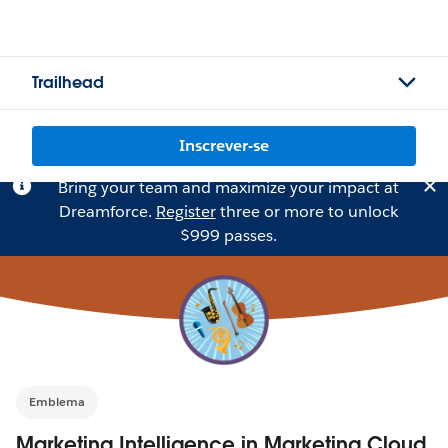
Trailhead
Inscrever-se
Bring your team and maximize your impact at
Dreamforce.
Register
three or more to unlock
$999 passes.
Emblema
Marketing Intelligence in Marketing Cloud