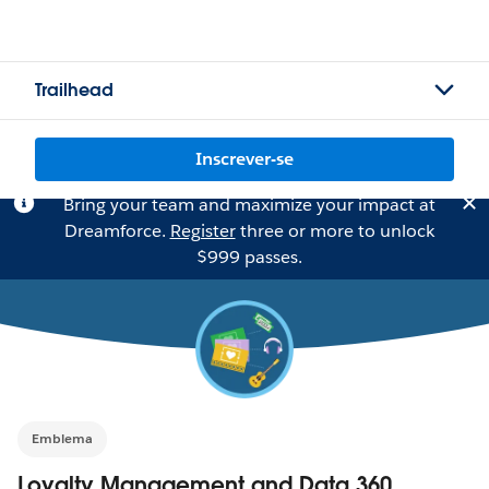
Trailhead
Inscrever-se
Bring your team and maximize your impact at
Dreamforce.
Register
three or more to unlock
$999 passes.
Emblema
Loyalty Management and Data 360