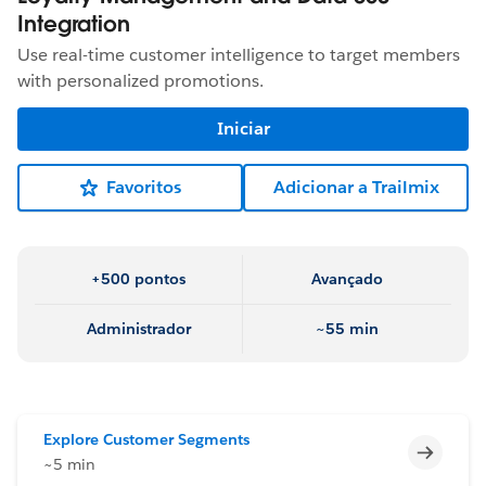
Integration
Use real-time customer intelligence to target members
with personalized promotions.
Iniciar
Favoritos
Adicionar a Trailmix
+500 pontos
Avançado
Administrador
~55 min
Explore Customer Segments
Incomp
~5 min