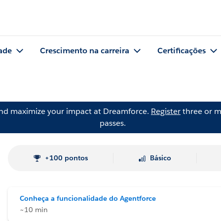
ade
Crescimento na carreira
Certificações
and maximize your impact at Dreamforce.
Register
three or m
passes.
+100 pontos
Básico
Conheça a funcionalidade do Agentforce
~10 min