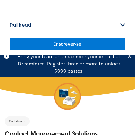
Trailhead
Inscrever-se
Bring your team and maximize your impact at
Dreamforce.
Register
three or more to unlock
$999 passes.
Emblema
Contact Management Solutions