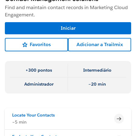
Find and maintain contact records in Marketing Cloud
Engagement.
Iniciar
Favoritos
Adicionar a Trailmix
+300 pontos
Intermediário
Administrador
~20 min
Locate Your Contacts
Incomp
~5 min